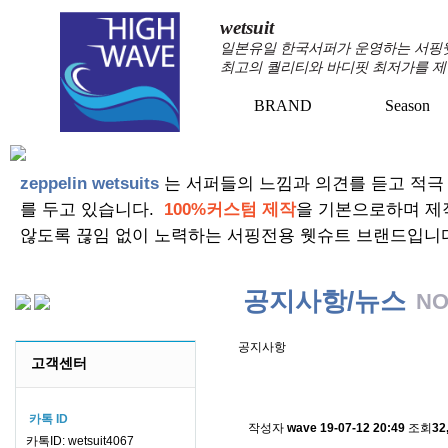
wetsuit
일본유일 한국서퍼가 운영하는 서핑웻슈
최고의 퀄리티와 바디핏 최저가를 제
BRAND
Season
+
+
zeppelin wetsuits
는 서퍼들의 느낌과 의견를 듣고 적극
를 두고 있습니다.
100%커스텀 제작
을 기본으로하며 제
않도록 끊임 없이 노력하는 서핑전용 웻슈트 브랜드입니
공지사항/뉴스
NO
공지사항
고객센터
스킨소재의 배송에 관한 
카톡 ID
작성자
wave
19-07-12 20:49
조회
32
카톡ID: wetsuit4067