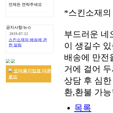
언제든 연락주세요
*스킨소재의
공지사항/뉴스
부드러운 네
2019-07-12
스킨소재의 배송에 관
이 생길수 있
한 알림
배송에 만전을
거에 걸어 두
오더용기입표 다운
로드
상담 후 심한
환,환불 가능
목록