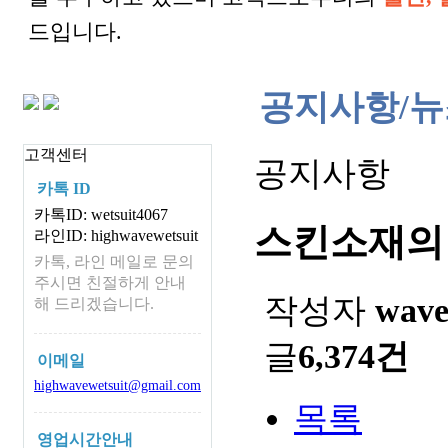
드입니다.
공지사항/뉴
고객센터
공지사항
카톡 ID
카톡ID: wetsuit4067
스킨소재의
라인ID: highwavewetsuit
카톡, 라인 메일로 문의
주시면 친절하게 안내
작성자
wav
해 드리겠습니다.
글
6,374건
이메일
highwavewetsuit@gmail.com
목록
영업시간안내