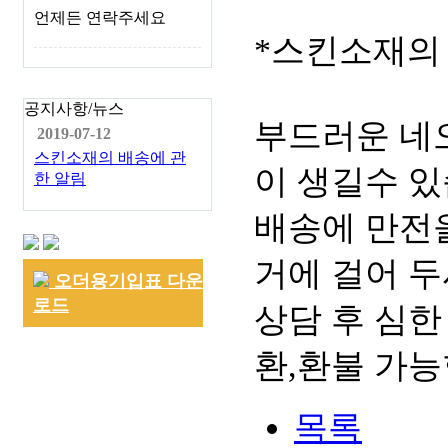
언제든 연락주세요
*스킨소재의
공지사항/뉴스
부드러운 네
2019-07-12
스킨소재의 배송에 관
이 생길수 있
한 알림
배송에 만전을
거에 걸어 두
오더용기입표 다운
로드
상담 후 심한
환,환불 가능
목록