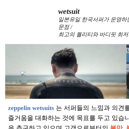
wetsuit
일본유일 한국서퍼가 운영하는
문점 /
최고의 퀄리티와 바디핏 최저
zeppelin wetsuits
는 서퍼들의 느낌과 의견를
즐거움을 대화하는 것에 목표를 두고 있습
을 추구하고 있으며 고객으로부터의
불만, 