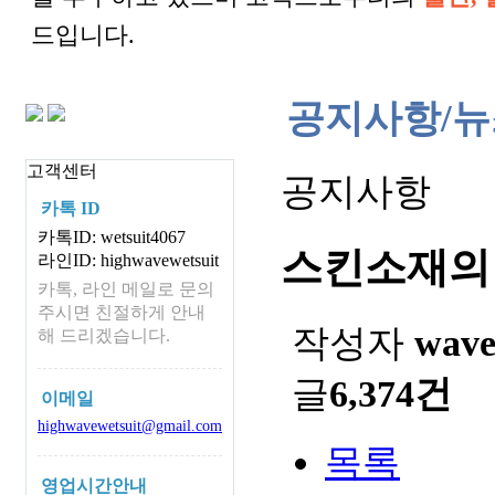
드입니다.
공지사항/뉴
고객센터
공지사항
카톡 ID
카톡ID: wetsuit4067
스킨소재의
라인ID: highwavewetsuit
카톡, 라인 메일로 문의
주시면 친절하게 안내
작성자
wav
해 드리겠습니다.
글
6,374건
이메일
highwavewetsuit@gmail.com
목록
영업시간안내