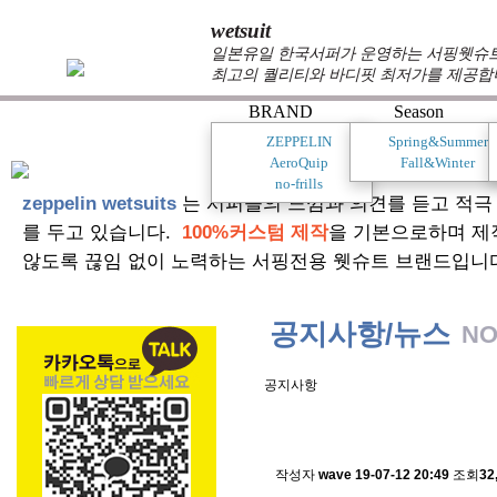
wetsuit
일본유일 한국서퍼가 운영하는 서핑웻슈트 
최고의 퀄리티와 바디핏 최저가를 제공합
BRAND
Season
ZEPPELIN
Spring&Summer
AeroQuip
Fall&Winter
no-frills
zeppelin wetsuits
는 서퍼들의 느낌과 의견를 듣고 적극
를 두고 있습니다.
100%커스텀 제작
을 기본으로하며 제
않도록 끊임 없이 노력하는 서핑전용 웻슈트 브랜드입니
공지사항/뉴스
NO
공지사항
스킨소재의 배송에 관한 
작성자
wave
19-07-12 20:49
조회
32