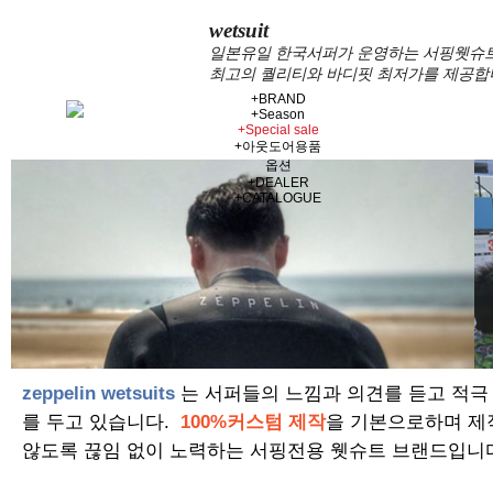
wetsuit
일본유일 한국서퍼가 운영하는 서핑웻슈트 
최고의 퀄리티와 바디핏 최저가를 제공합
+
BRAND
+
Season
+
Special sale
+
아웃도어용품
옵션
+
DEALER
+
CATALOGUE
zeppelin wetsuits
는 서퍼들의 느낌과 의견를 듣고 적극
를 두고 있습니다.
100%커스텀 제작
을 기본으로하며 제
않도록 끊임 없이 노력하는 서핑전용 웻슈트 브랜드입니