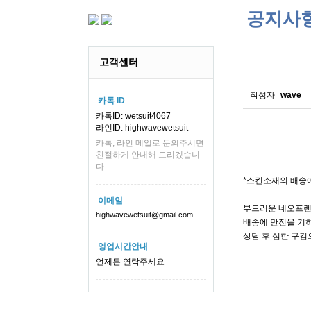
공지사
스킨소재의
고객센터
작성자
wave
카톡 ID
카톡ID: wetsuit4067
라인ID: highwavewetsuit
카톡, 라인 메일로 문의주시면
친절하게 안내해 드리겠습니
다.
*스킨소재의 배송
이메일
부드러운 네오프렌
highwavewetsuit@gmail.com
배송에 만전을 기하
상담 후 심한 구김
영업시간안내
언제든 연락주세요