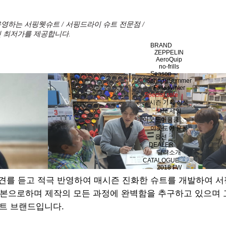
영하는 서핑웻슈트 / 서핑드라이 슈트 전문점 /
 최저가를 제공합니다.
BRAND
ZEPPELIN
AeroQuip
no-frills
Season
Spring&Summer
Fall&Winter
Special sale
시즌 기획 상품
sale 세일
아웃도어용품
아웃도어 용품
옵션
DEALER
딜러소개
CATALOGUE
2018 FW
견를 듣고 적극 반영하여 매시즌 진화한 슈트를 개발하여 
기본으로하며 제작의 모든 과정에 완벽함을 추구하고 있으며
트 브랜드입니다.