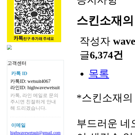
스킨소재의
작성자
wav
글
6,374건
고객센터
목록
카톡 ID
카톡ID: wetsuit4067
라인ID: highwavewetsuit
*스킨소재의
카톡, 라인 메일로 문의
주시면 친절하게 안내
해 드리겠습니다.
부드러운 네
이메일
highwavewetsuit@gmail.com