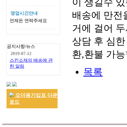
이 생길수 있
배송에 만전을
영업시간안내
언제든 연락주세요
거에 걸어 두
상담 후 심한
공지사항/뉴스
환,환불 가능
2019-07-12
스킨소재의 배송에 관
한 알림
목록
오더용기입표 다운
로드