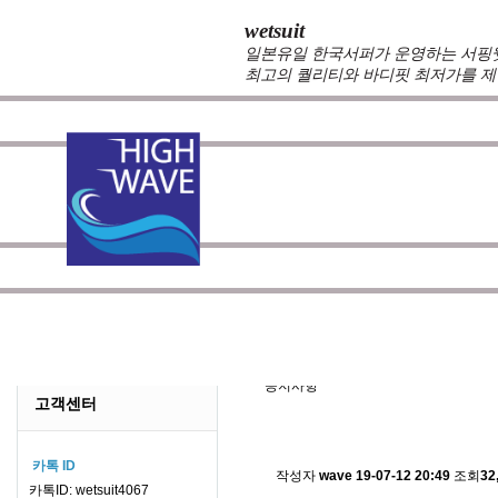
wetsuit
일본유일 한국서퍼가 운영하는 서핑웻슈
최고의 퀄리티와 바디핏 최저가를 제
zeppelin wetsuits
는 서퍼들의 느낌과 의견를 듣고 적극
를 두고 있습니다.
100%커스텀 제작
을 기본으로하며 제
않도록 끊임 없이 노력하는 서핑전용 웻슈트 브랜드입니
공지사항/뉴스
NO
공지사항
고객센터
스킨소재의 배송에 관한 
카톡 ID
작성자
wave
19-07-12 20:49
조회
32
카톡ID: wetsuit4067