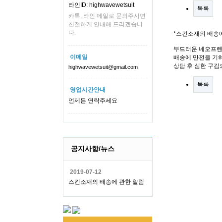
라인ID: highwavewetsuit
목록
카톡, 라인 메일로 문의주시면
친절하게 안내해 드리겠습니
다.
*스킨소재의 배송
부드러운 네오프렌
이메일
배송에 만전을 기하
상담 후 심한 구김
highwavewetsuit@gmail.com
목록
영업시간안내
언제든 연락주세요
공지사항/뉴스
2019-07-12
스킨소재의 배송에 관한 알림