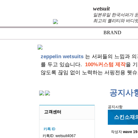
wetsuit
일본유일 한국서퍼가 운
최고의 퀄리티와 바디핏
BRAND
+
zeppelin wetsuits
는 서퍼들의 느낌과 의
를 두고 있습니다.
100%커스텀 제작
을 
않도록 끊임 없이 노력하는 서핑전용 웻슈
공지사
공지사항
고객센터
스킨소재의
카톡 ID
작성자
wave
19
카톡ID: wetsuit4067