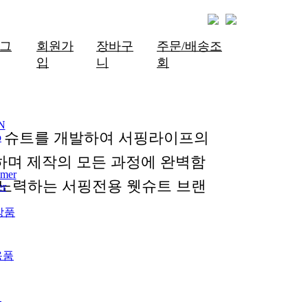
그
회원가
장바구
주문/배송조
입
니
회
N
한 슈트를 개발하여 서핑라이프의
p
하며 제작의 모든 과정에 완벽함
mer
 노력하는 서핑전용 웻슈트 브랜
er
상품
용품
개