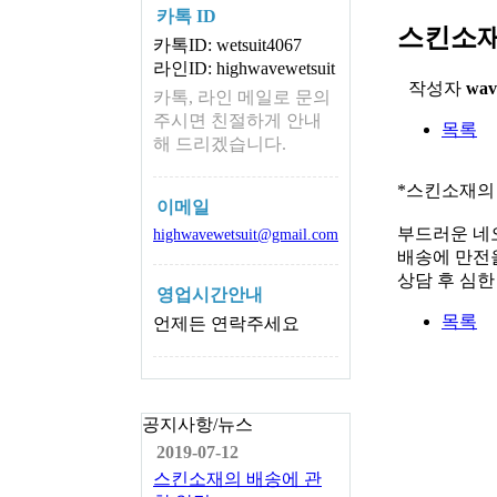
카톡 ID
스킨소재
카톡ID: wetsuit4067
라인ID: highwavewetsuit
작성자
wav
카톡, 라인 메일로 문의
주시면 친절하게 안내
목록
해 드리겠습니다.
*스킨소재의
이메일
부드러운 네
highwavewetsuit@gmail.com
배송에 만전을
상담 후 심
영업시간안내
목록
언제든 연락주세요
공지사항/뉴스
2019-07-12
스킨소재의 배송에 관