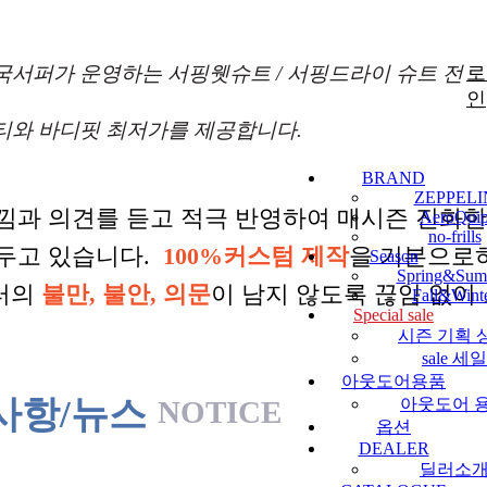
국서퍼가 운영하는 서핑웻슈트 / 서핑드라이 슈트 전
로
인
티와 바디핏 최저가를 제공합니다.
BRAND
ZEPPELI
낌과 의견를 듣고 적극 반영하여 매시즌 진화
AeroQui
no-frills
 두고 있습니다.
100%커스텀 제작
을 기본으로
Season
Spring&Sum
터의
불만, 불안, 의문
이 남지 않도록 끊임 없이
Fall&Wint
Special sale
시즌 기획 
sale 세일
아웃도어용품
사항/뉴스
NOTICE
아웃도어 
옵션
DEALER
딜러소