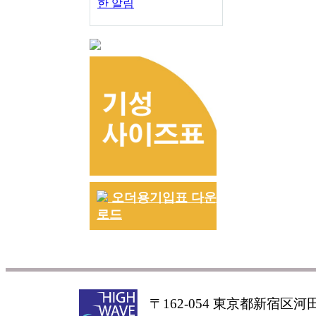
한 알림
오더용기입표 다운
로드
〒162-054 東京都新宿区河田町