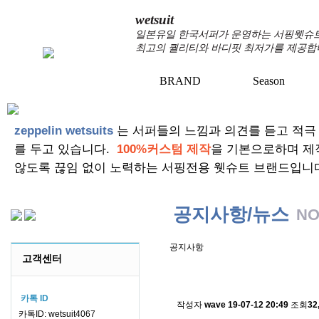
wetsuit
일본유일 한국서퍼가 운영하는 서핑웻슈트 
최고의 퀄리티와 바디핏 최저가를 제공합
BRAND
Season
+
+
zeppelin wetsuits
는 서퍼들의 느낌과 의견를 듣고 적극
를 두고 있습니다.
100%커스텀 제작
을 기본으로하며 제
않도록 끊임 없이 노력하는 서핑전용 웻슈트 브랜드입니
공지사항/뉴스
NO
공지사항
고객센터
스킨소재의 배송에 관한 
카톡 ID
작성자
wave
19-07-12 20:49
조회
32
카톡ID: wetsuit4067