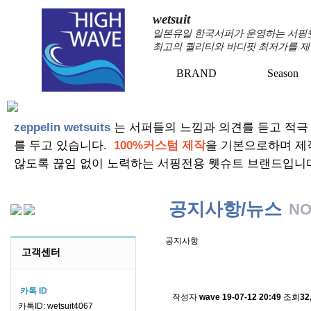
wetsuit
일본유일 한국서퍼가 운영하는 서핑웻슈
최고의 퀄리티와 바디핏 최저가를 제
BRAND
Season
zeppelin wetsuits
는 서퍼들의 느낌과 의견를 듣고 적극
를 두고 있습니다.
100%커스텀 제작
을 기본으로하며 제
않도록 끊임 없이 노력하는 서핑전용 웻슈트 브랜드입니
공지사항/뉴스
NO
공지사항
고객센터
스킨소재의 배송에 관한 
카톡 ID
작성자
wave
19-07-12 20:49
조회
32
카톡ID: wetsuit4067