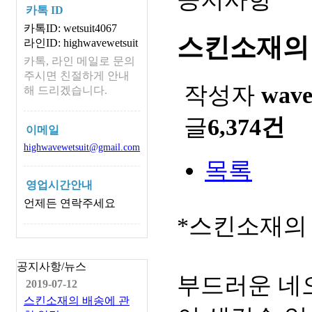
카톡 ID
카톡ID: wetsuit4067
스킨소재의
라인ID: highwavewetsuit
카톡, 라인 메일로 문의
주시면 친절하게 안내
작성자
wav
해 드리겠습니다.
글
6,374건
이메일
highwavewetsuit@gmail.com
목록
영업시간안내
언제든 연락주세요
*스킨소재의
공지사항/뉴스
부드러운 네
2019-07-12
스킨소재의 배송에 관