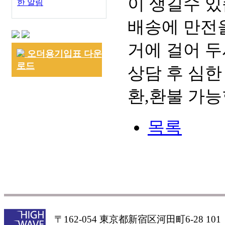
이 생길수 있
한 알림
배송에 만전을
거에 걸어 두
오더용기입표 다운
로드
상담 후 심한
환,환불 가능
목록
〒162-054 東京都新宿区河田町6-28 101