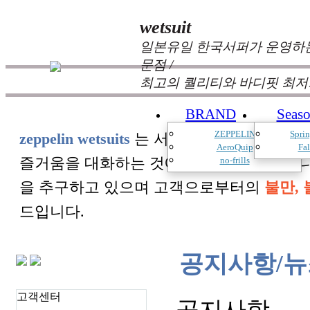
wetsuit
일본유일 한국서퍼가 운영하는
문점 /
최고의 퀄리티와 바디핏 최저
BRAND
Seas
ZEPPELIN
Spri
zeppelin wetsuits
는 서퍼들의 느낌과 의견를
AeroQuip
Fa
즐거움을 대화하는 것에 목표를 두고 있습
no-frills
을 추구하고 있으며 고객으로부터의
불만, 
드입니다.
공지사항/뉴
고객센터
공지사항