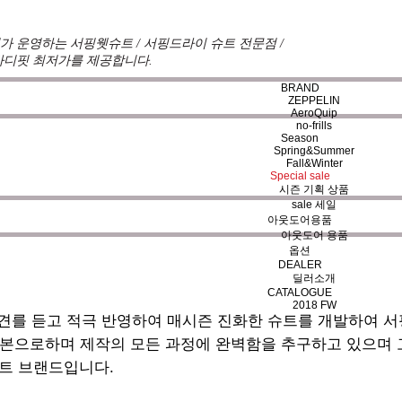
 운영하는 서핑웻슈트 / 서핑드라이 슈트 전문점 /
바디핏 최저가를 제공합니다.
BRAND
ZEPPELIN
AeroQuip
no-frills
Season
Spring&Summer
Fall&Winter
Special sale
시즌 기획 상품
sale 세일
아웃도어용품
아웃도어 용품
옵션
DEALER
딜러소개
CATALOGUE
2018 FW
견를 듣고 적극 반영하여 매시즌 진화한 슈트를 개발하여 
기본으로하며 제작의 모든 과정에 완벽함을 추구하고 있으며
트 브랜드입니다.