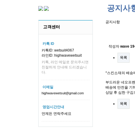
공지사
공지사항
고객센터
스킨소재의
카톡 ID
작성자
wave
19
카톡ID: wetsuit4067
라인ID: highwavewetsuit
목록
카톡, 라인 메일로 문의주시면
친절하게 안내해 드리겠습니
다.
*스킨소재의 배송
부드러운 네오프렌
이메일
배송에 만전을 기하
상담 후 심한 구김
highwavewetsuit@gmail.com
목록
영업시간안내
언제든 연락주세요