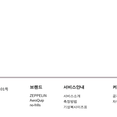
브랜드
서비스안내
커
101号
ZEPPELIN
서비스소개
공
AeroQuip
측정방법
자
no-frills
기성복사이즈표