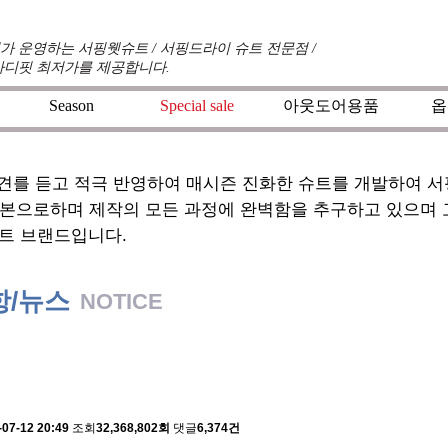
 운영하는 서핑웻슈트 / 서핑드라이 슈트 전문점 /
바디핏 최저가를 제공합니다.
Season
Special sale
아웃도어용품
옵
견를 듣고 적극 반영하여 매시즌 진화한 슈트를 개발하여 
기본으로하며 제작의 모든 과정에 완벽함을 추구하고 있으며
트 브랜드입니다.
항/뉴스
NOTICE
 배송에 관한 알림
-07-12 20:49
조회
32,368,802회
댓글
6,374건