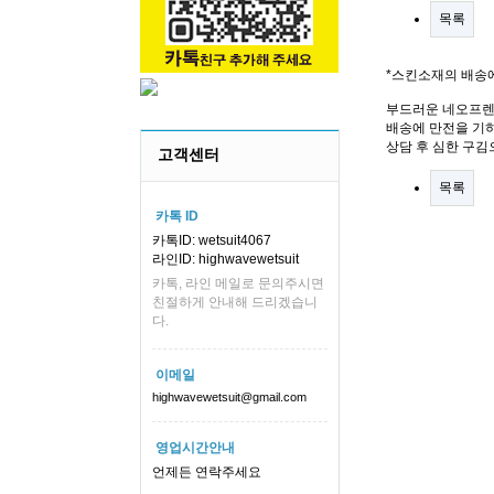
목록
*스킨소재의 배송
부드러운 네오프렌
배송에 만전을 기하
상담 후 심한 구김
고객센터
목록
카톡 ID
카톡ID: wetsuit4067
라인ID: highwavewetsuit
카톡, 라인 메일로 문의주시면
친절하게 안내해 드리겠습니
다.
이메일
highwavewetsuit@gmail.com
영업시간안내
언제든 연락주세요