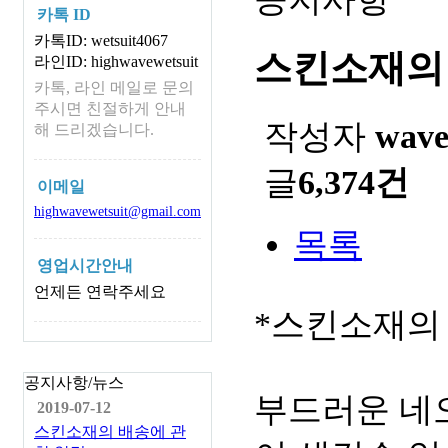
카톡 ID
카톡ID: wetsuit4067
스킨소재의
라인ID: highwavewetsuit
카톡, 라인 메일로 문의
주시면 친절하게 안내
작성자
wav
해 드리겠습니다.
글
6,374건
이메일
highwavewetsuit@gmail.com
목록
영업시간안내
언제든 연락주세요
*스킨소재의
공지사항/뉴스
부드러운 네
2019-07-12
스킨소재의 배송에 관