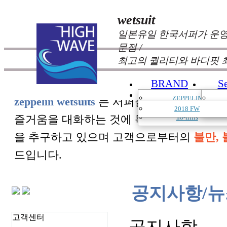
wetsuit
일본유일 한국서퍼가 운영
문점 /
최고의 퀄리티와 바디핏 
BRAND
S
CATALOGUE
ZEPPELIN
zeppelin wetsuits
는 서퍼들의 느낌과 의견를
AeroQuip
2018 FW
즐거움을 대화하는 것에 목표를 두고 있습
no-frills
을 추구하고 있으며 고객으로부터의
불만, 
드입니다.
공지사항/뉴
고객센터
공지사항