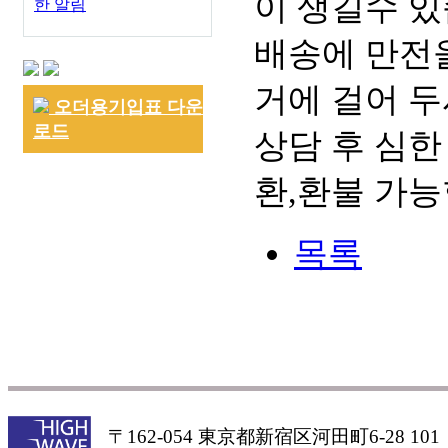
이 생길수 있
한 알림
배송에 만전을
거에 걸어 두
오더용기입표 다운
로드
상담 후 심한
환,환불 가능
목록
〒162-054 東京都新宿区河田町6-28 101