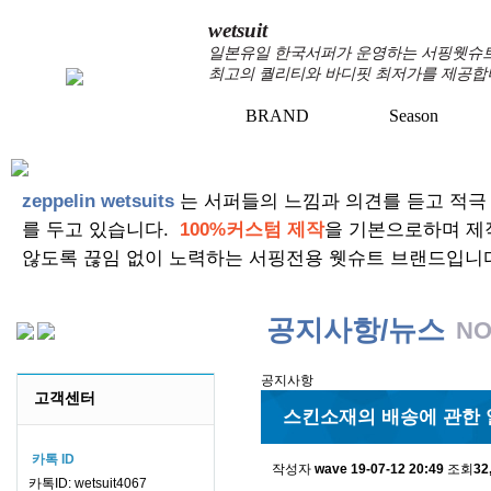
wetsuit
일본유일 한국서퍼가 운영하는 서핑웻슈트 
최고의 퀄리티와 바디핏 최저가를 제공합
BRAND
Season
zeppelin wetsuits
는 서퍼들의 느낌과 의견를 듣고 적극
를 두고 있습니다.
100%커스텀 제작
을 기본으로하며 제
않도록 끊임 없이 노력하는 서핑전용 웻슈트 브랜드입니
공지사항/뉴스
NO
공지사항
고객센터
스킨소재의 배송에 관한 
카톡 ID
작성자
wave
19-07-12 20:49
조회
32
카톡ID: wetsuit4067