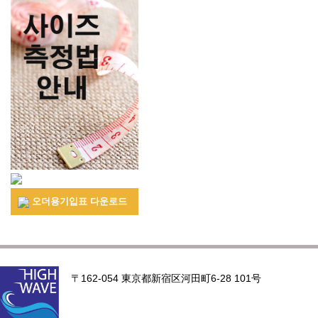
오더용기입표 다운로드
〒162-054 東京都新宿区河田町6-28 101号