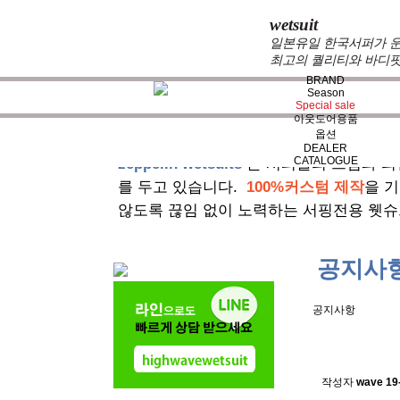
wetsuit
일본유일 한국서퍼가 운
최고의 퀄리티와 바디핏
BRAND
Season
Special sale
아웃도어용품
옵션
DEALER
CATALOGUE
zeppelin wetsuits
는 서퍼들의 느낌과 의
를 두고 있습니다.
100%커스텀 제작
을 
않도록 끊임 없이 노력하는 서핑전용 웻슈
공지사
공지사항
스킨소재의
작성자
wave
19