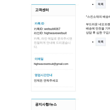
목록
고객센터
*스킨소재의 배송
카톡 ID
부드러운 네오프렌
배송에 만전을 기하
카톡ID: wetsuit4067
상담 후 심한 구김
라인ID: highwavewetsuit
카톡, 라인 메일로 문의주시면
목록
친절하게 안내해 드리겠습니
다.
이메일
highwavewetsuit@gmail.com
영업시간안내
언제든 연락주세요
공지사항/뉴스