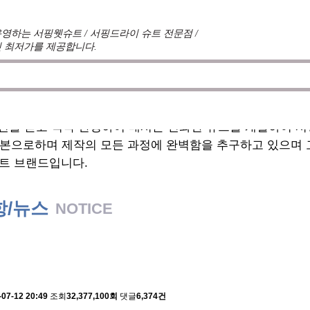
영하는 서핑웻슈트 / 서핑드라이 슈트 전문점 /
 최저가를 제공합니다.
견를 듣고 적극 반영하여 매시즌 진화한 슈트를 개발하여 
기본으로하며 제작의 모든 과정에 완벽함을 추구하고 있으며
트 브랜드입니다.
항/뉴스
NOTICE
 배송에 관한 알림
-07-12 20:49
조회
32,377,100회
댓글
6,374건