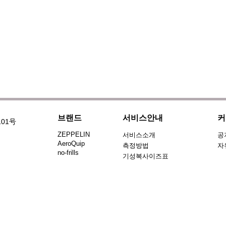
브랜드
서비스안내
커
101号
ZEPPELIN
서비스소개
공
AeroQuip
측정방법
자
no-frills
기성복사이즈표