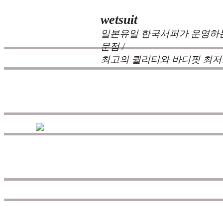
wetsuit
일본유일 한국서퍼가 운영하는
문점 /
최고의 퀄리티와 바디핏 최저
zeppelin wetsuits
는 서퍼들의 느낌과 의견를
즐거움을 대화하는 것에 목표를 두고 있습
을 추구하고 있으며 고객으로부터의
불만, 