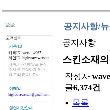
드입니다.
공지사항/뉴
고객센터
공지사항
카톡 ID
카톡ID: wetsuit4067
스킨소재의
라인ID: highwavewetsuit
카톡, 라인 메일로 문의
주시면 친절하게 안내
작성자
wav
해 드리겠습니다.
글
6,374건
이메일
highwavewetsuit@gmail.com
목록
영업시간안내