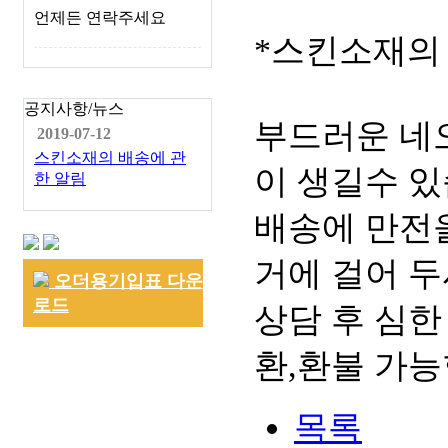
언제든 연락주세요
*스킨소재의
공지사항/뉴스
부드러운 네
2019-07-12
스킨소재의 배송에 관
이 생길수 있
한 알림
배송에 만전을
거에 걸어 두
오더용기입표 다운
로드
상담 후 심한
환,환불 가능
목록