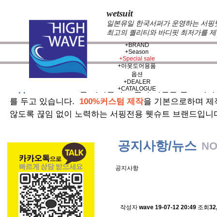
wetsuit
일본유일 한국서퍼가 운영하는 서핑웻슈
최고의 퀄리티와 바디핏 최저가를 제
+
BRAND
+
Season
+
Special sale
+
아웃도어용품
옵션
+
DEALER
zeppelin wetsuits
는 서퍼들의 느낌과 의견를 듣고 적극
+
CATALOGUE
를 두고 있습니다.
100%커스텀 제작
을 기본으로하며 제
않도록 끊임 없이 노력하는 서핑전용 웻슈트 브랜드입니
공지사항/뉴스
NO
공지사항
스킨소재의 배송에 관한 
작성자
wave
19-07-12 20:49
조회
32