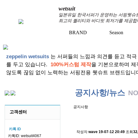
wetsuit
일본유일 한국서퍼가 운영하는 서핑웻슈트 
최고의 퀄리티와 바디핏 최저가를 제공합
BRAND
Season
zeppelin wetsuits
는 서퍼들의 느낌과 의견를 듣고 적극
를 두고 있습니다.
100%커스텀 제작
을 기본으로하며 제
않도록 끊임 없이 노력하는 서핑전용 웻슈트 브랜드입니
공지사항/뉴스
NO
공지사항
고객센터
스킨소재의 배송에 관한 
카톡 ID
작성자
wave
19-07-12 20:49
조회
32
카톡ID: wetsuit4067