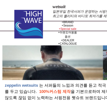
wetsuit
일본유일 한국서퍼가 운영하는 서핑웻슈
최고의 퀄리티와 바디핏 최저가를 제
+
BRAND
+
Season
+
Special sale
+
아웃도어용품
옵션
+
DEALER
+
CATALOGUE
zeppelin wetsuits
는 서퍼들의 느낌과 의견를 듣고 적극
를 두고 있습니다.
100%커스텀 제작
을 기본으로하며 제
않도록 끊임 없이 노력하는 서핑전용 웻슈트 브랜드입니