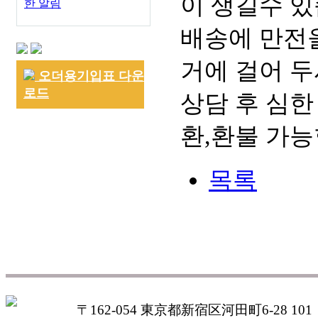
이 생길수 있
한 알림
배송에 만전을
거에 걸어 두
오더용기입표 다운
로드
상담 후 심한
환,환불 가능
목록
〒162-054 東京都新宿区河田町6-28 101