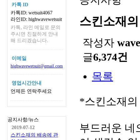
카톡 ID
카톡ID: wetsuit4067
스킨소재의
라인ID: highwavewetsuit
카톡, 라인 메일로 문의
주시면 친절하게 안내
작성자
wav
해 드리겠습니다.
글
6,374건
이메일
highwavewetsuit@gmail.com
목록
영업시간안내
언제든 연락주세요
*스킨소재의
공지사항/뉴스
부드러운 네
2019-07-12
스킨소재의 배송에 관