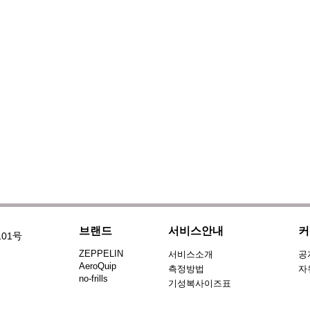
브랜드
서비스안내
커
101号
ZEPPELIN
서비스소개
공
AeroQuip
측정방법
자
no-frills
기성복사이즈표