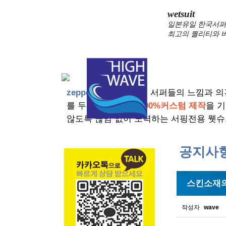
wetsuit
일본유일 한국서퍼가
최고의 퀄리티와 
zeppelin wetsuits
는 서퍼들의 느낌과 의
를 두고 있습니다.
100%커스텀 제작
을 
않도록 끊임 없이 노력하는 서핑전용 웻슈
공지사
스킨소재의
작성자
wave