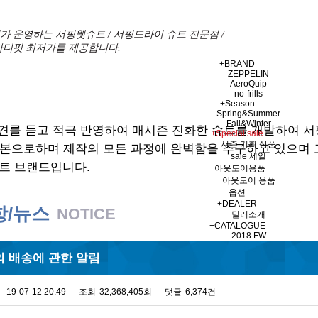
 운영하는 서핑웻슈트 / 서핑드라이 슈트 전문점 /
바디핏 최저가를 제공합니다.
+
BRAND
ZEPPELIN
AeroQuip
no-frills
+
Season
Spring&Summer
Fall&Winter
견를 듣고 적극 반영하여 매시즌 진화한 슈트를 개발하여 
+
Special sale
시즌 기획 상품
기본으로하며 제작의 모든 과정에 완벽함을 추구하고 있으며
sale 세일
트 브랜드입니다.
+
아웃도어용품
아웃도어 용품
옵션
+
DEALER
항/뉴스
NOTICE
딜러소개
+
CATALOGUE
2018 FW
 배송에 관한 알림
19-07-12 20:49
조회
32,368,405회
댓글
6,374건