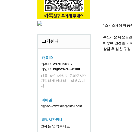
*스킨소재의 배송
부드러운 네오프렌
고객센터
배송에 만전을 기하
상담 후 심한 구김
카톡 ID
카톡ID: wetsuit4067
라인ID: highwavewetsuit
카톡, 라인 메일로 문의주시면
친절하게 안내해 드리겠습니
다.
이메일
highwavewetsuit@gmail.com
영업시간안내
언제든 연락주세요