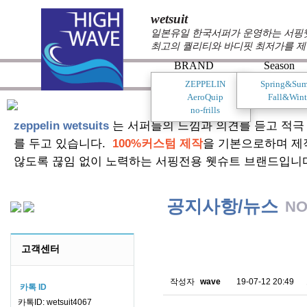
wetsuit
일본유일 한국서퍼가 운영하는 서핑웻슈
최고의 퀄리티와 바디핏 최저가를 제
BRAND
Season
ZEPPELIN
Spring&Su
AeroQuip
Fall&Wint
no-frills
zeppelin wetsuits
는 서퍼들의 느낌과 의견를 듣고 적극
를 두고 있습니다.
100%커스텀 제작
을 기본으로하며 제
않도록 끊임 없이 노력하는 서핑전용 웻슈트 브랜드입니
공지사항/뉴스
NO
스킨소재의 배송에 관한 
고객센터
작성자
wave
19-07-12 20:49
카톡 ID
카톡ID: wetsuit4067