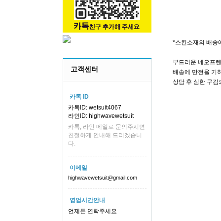
*스킨소재의 배송
부드러운 네오프렌
고객센터
배송에 만전을 기하
상담 후 심한 구김
카톡 ID
카톡ID: wetsuit4067
라인ID: highwavewetsuit
카톡, 라인 메일로 문의주시면
친절하게 안내해 드리겠습니
다.
이메일
highwavewetsuit@gmail.com
영업시간안내
언제든 연락주세요