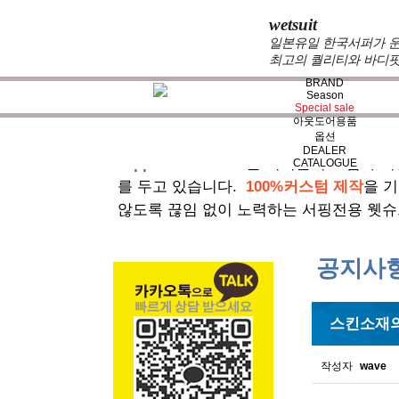
wetsuit
일본유일 한국서퍼가 운
최고의 퀄리티와 바디핏
BRAND
Season
Special sale
아웃도어용품
옵션
DEALER
zeppelin wetsuits
는 서퍼들의 느낌과 의
CATALOGUE
를 두고 있습니다.
100%커스텀 제작
을 
않도록 끊임 없이 노력하는 서핑전용 웻슈
공지사
스킨소재의
작성자
wave