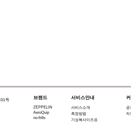
브랜드
서비스안내
커
101号
ZEPPELIN
서비스소개
공
AeroQuip
측정방법
자
no-frills
기성복사이즈표