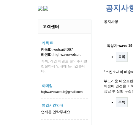
공지사
공지사항
고객센터
스킨소재의
카톡 ID
작성자
wave
19
카톡ID: wetsuit4067
라인ID: highwavewetsuit
목록
카톡, 라인 메일로 문의주시면
친절하게 안내해 드리겠습니
다.
*스킨소재의 배송
부드러운 네오프렌
이메일
배송에 만전을 기하
상담 후 심한 구김
highwavewetsuit@gmail.com
목록
영업시간안내
언제든 연락주세요