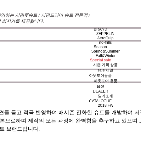
영하는 서핑웻슈트 / 서핑드라이 슈트 전문점 /
 최저가를 제공합니다.
BRAND
ZEPPELIN
AeroQuip
no-frills
Season
Spring&Summer
Fall&Winter
Special sale
시즌 기획 상품
sale 세일
아웃도어용품
아웃도어 용품
옵션
DEALER
딜러소개
CATALOGUE
2018 FW
견를 듣고 적극 반영하여 매시즌 진화한 슈트를 개발하여 
기본으로하며 제작의 모든 과정에 완벽함을 추구하고 있으며
트 브랜드입니다.