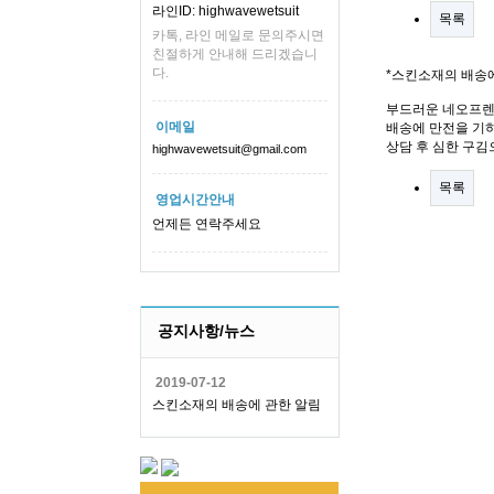
라인ID: highwavewetsuit
목록
카톡, 라인 메일로 문의주시면
친절하게 안내해 드리겠습니
다.
*스킨소재의 배송
부드러운 네오프렌
이메일
배송에 만전을 기하
상담 후 심한 구김
highwavewetsuit@gmail.com
목록
영업시간안내
언제든 연락주세요
공지사항/뉴스
2019-07-12
스킨소재의 배송에 관한 알림