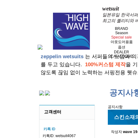
wetsuit
일본유일 한국서퍼가
최고의 퀄리티와 
BRAND
Season
Special sale
아웃도어용품
옵션
DEALER
zeppelin wetsuits
는 서퍼들의 느낌과 의
CATALOGUE
를 두고 있습니다.
100%커스텀 제작
을 
않도록 끊임 없이 노력하는 서핑전용 웻슈
공지사
공지사항
고객센터
스킨소재의
카톡 ID
작성자
wave
19
카톡ID: wetsuit4067