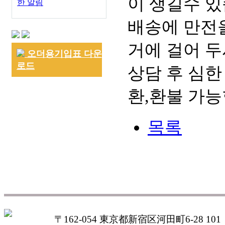
이 생길수 있
한 알림
배송에 만전을
거에 걸어 두
오더용기입표 다운
로드
상담 후 심한
환,환불 가능
목록
〒162-054 東京都新宿区河田町6-28 101