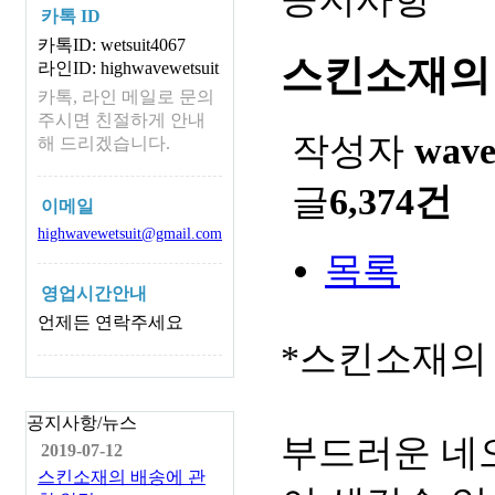
카톡 ID
카톡ID: wetsuit4067
스킨소재의
라인ID: highwavewetsuit
카톡, 라인 메일로 문의
주시면 친절하게 안내
작성자
wav
해 드리겠습니다.
글
6,374건
이메일
highwavewetsuit@gmail.com
목록
영업시간안내
언제든 연락주세요
*스킨소재의
공지사항/뉴스
부드러운 네
2019-07-12
스킨소재의 배송에 관