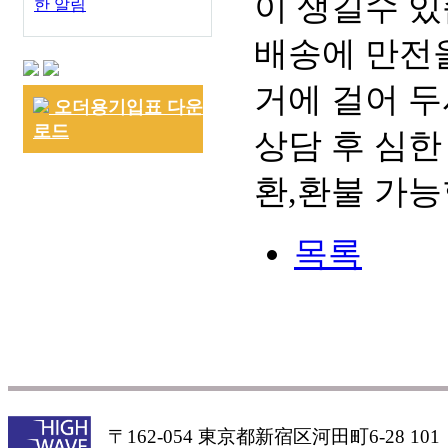
이 생길수 있
한 알림
배송에 만전을
거에 걸어 두
오더용기입표 다운
로드
상담 후 심한
환,환불 가능
목록
〒162-054 東京都新宿区河田町6-28 101