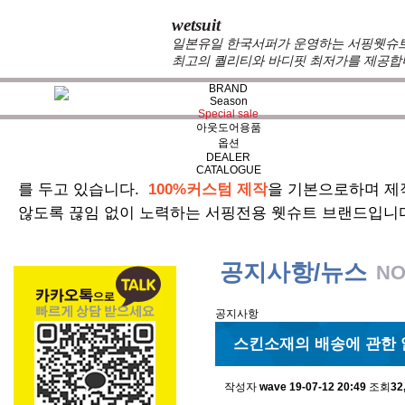
wetsuit
일본유일 한국서퍼가 운영하는 서핑웻슈트 
최고의 퀄리티와 바디핏 최저가를 제공합
BRAND
Season
Special sale
아웃도어용품
옵션
DEALER
zeppelin wetsuits
는 서퍼들의 느낌과 의견를 듣고 적극
CATALOGUE
를 두고 있습니다.
100%커스텀 제작
을 기본으로하며 제
않도록 끊임 없이 노력하는 서핑전용 웻슈트 브랜드입니
공지사항/뉴스
NO
공지사항
스킨소재의 배송에 관한 
작성자
wave
19-07-12 20:49
조회
32