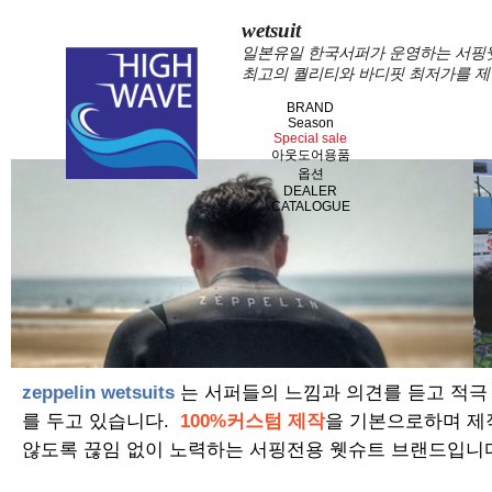
wetsuit
일본유일 한국서퍼가 운영하는 서핑웻슈
최고의 퀄리티와 바디핏 최저가를 제
BRAND
Season
Special sale
아웃도어용품
옵션
DEALER
CATALOGUE
zeppelin wetsuits
는 서퍼들의 느낌과 의견를 듣고 적극
를 두고 있습니다.
100%커스텀 제작
을 기본으로하며 제
않도록 끊임 없이 노력하는 서핑전용 웻슈트 브랜드입니