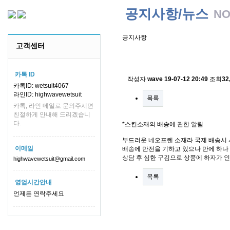
공지사항/뉴스
NO
공지사항
고객센터
스킨소재의 배송에 관한 
카톡 ID
작성자
wave
19-07-12 20:49
조회
32
카톡ID: wetsuit4067
라인ID: highwavewetsuit
목록
카톡, 라인 메일로 문의주시면
친절하게 안내해 드리겠습니
다.
*스킨소재의 배송에 관한 알림
부드러운 네오프렌 소재라 국제 배송시 
이메일
배송에 만전을 기하고 있으나 만에 하나 
상담 후 심한 구김으로 상품에 하자가 
highwavewetsuit@gmail.com
목록
영업시간안내
언제든 연락주세요