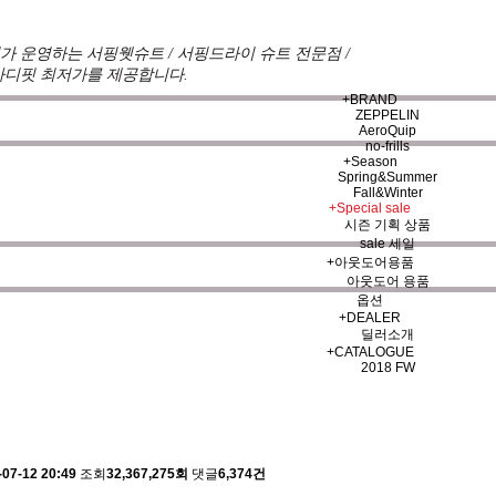
 운영하는 서핑웻슈트 / 서핑드라이 슈트 전문점 /
바디핏 최저가를 제공합니다.
+
BRAND
ZEPPELIN
AeroQuip
no-frills
+
Season
Spring&Summer
Fall&Winter
견를 듣고 적극 반영하여 매시즌 진화한 슈트를 개발하여 
+
Special sale
시즌 기획 상품
기본으로하며 제작의 모든 과정에 완벽함을 추구하고 있으며
sale 세일
트 브랜드입니다.
+
아웃도어용품
아웃도어 용품
옵션
+
DEALER
항/뉴스
NOTICE
딜러소개
+
CATALOGUE
2018 FW
 배송에 관한 알림
-07-12 20:49
조회
32,367,275회
댓글
6,374건