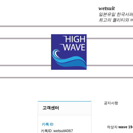
wetsuit
일본유일 한국서퍼가
최고의 퀄리티와 
zeppelin wetsuits
는 서퍼들의 느낌과 의
를 두고 있습니다.
100%커스텀 제작
을 
않도록 끊임 없이 노력하는 서핑전용 웻슈
공지사
공지사항
고객센터
스킨소재의
카톡 ID
작성자
wave
19
카톡ID: wetsuit4067