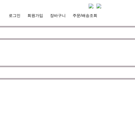
로그인
회원가입
장바구니
주문/배송조회
서핑라이프의 즐거움을 대화하는 것에 목표
 고객으로부터의
불만, 불안, 의문
이 남지