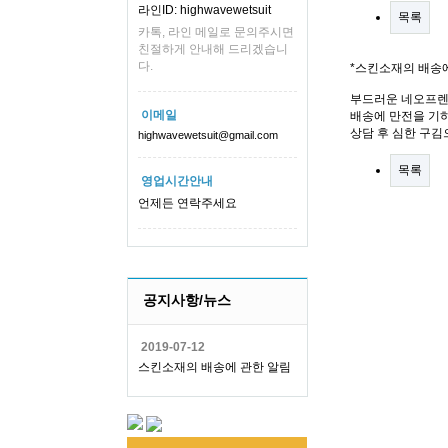
라인ID: highwavewetsuit
목록
카톡, 라인 메일로 문의주시면
친절하게 안내해 드리겠습니
다.
*스킨소재의 배송
부드러운 네오프렌
이메일
배송에 만전을 기하
상담 후 심한 구김
highwavewetsuit@gmail.com
목록
영업시간안내
언제든 연락주세요
공지사항/뉴스
2019-07-12
스킨소재의 배송에 관한 알림