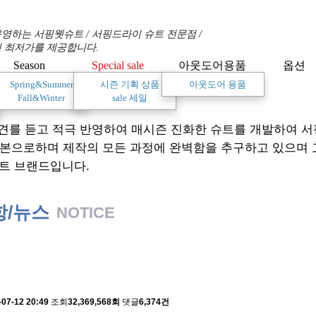
영하는 서핑웻슈트 / 서핑드라이 슈트 전문점 /
 최저가를 제공합니다.
Season
Special sale
아웃도어용품
옵션
Spring&Summer
시즌 기획 상품
아웃도어 용품
Fall&Winter
sale 세일
견를 듣고 적극 반영하여 매시즌 진화한 슈트를 개발하여 
기본으로하며 제작의 모든 과정에 완벽함을 추구하고 있으며
트 브랜드입니다.
항/뉴스
NOTICE
 배송에 관한 알림
-07-12 20:49
조회
32,369,568회
댓글
6,374건