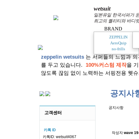
wetsuit
일본유일 한국서퍼가 운
최고의 퀄리티와 바디핏
BRAND
ZEPPELIN
AeroQuip
no-frills
zeppelin wetsuits
는 서퍼들의 느낌과 의
를 두고 있습니다.
100%커스텀 제작
을 
않도록 끊임 없이 노력하는 서핑전용 웻슈
공지사
공지사항
고객센터
스킨소재의
카톡 ID
작성자
wave
19
카톡ID: wetsuit4067