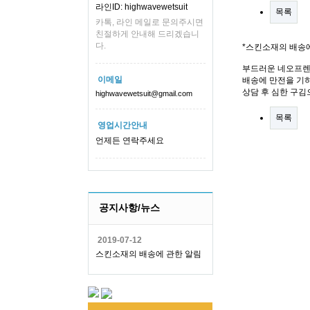
라인ID: highwavewetsuit
목록
카톡, 라인 메일로 문의주시면
친절하게 안내해 드리겠습니
다.
*스킨소재의 배송
부드러운 네오프렌
이메일
배송에 만전을 기하
상담 후 심한 구김
highwavewetsuit@gmail.com
목록
영업시간안내
언제든 연락주세요
공지사항/뉴스
2019-07-12
스킨소재의 배송에 관한 알림