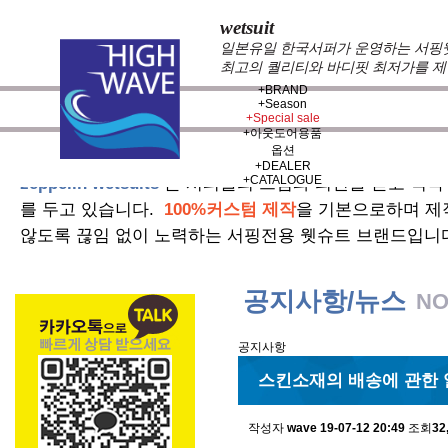
wetsuit
일본유일 한국서퍼가 운영하는 서핑웻슈
최고의 퀄리티와 바디핏 최저가를 제
+
BRAND
+
Season
+
Special sale
+
아웃도어용품
옵션
+
DEALER
+
CATALOGUE
zeppelin wetsuits
는 서퍼들의 느낌과 의견를 듣고 적극
를 두고 있습니다.
100%커스텀 제작
을 기본으로하며 제
않도록 끊임 없이 노력하는 서핑전용 웻슈트 브랜드입니
공지사항/뉴스
NO
공지사항
스킨소재의 배송에 관한 
작성자
wave
19-07-12 20:49
조회
32