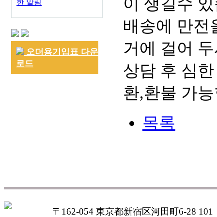
이 생길수 있
한 알림
배송에 만전을
거에 걸어 두
오더용기입표 다운
로드
상담 후 심한
환,환불 가능
목록
〒162-054 東京都新宿区河田町6-28 101