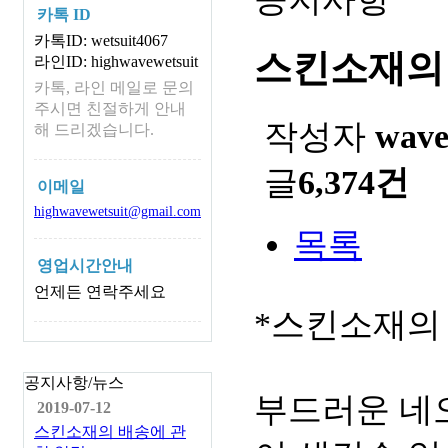
카톡 ID
카톡ID: wetsuit4067
스킨소재의
라인ID: highwavewetsuit
카톡, 라인 메일로 문의
주시면 친절하게 안내
작성자
wav
해 드리겠습니다.
글
6,374건
이메일
highwavewetsuit@gmail.com
목록
영업시간안내
언제든 연락주세요
*스킨소재의
공지사항/뉴스
부드러운 네
2019-07-12
스킨소재의 배송에 관