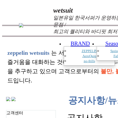
wetsuit
일본유일 한국서퍼가 운영하는
문점 /
최고의 퀄리티와 바디핏 최저
BRAND
Seas
ZEPPELIN
Spri
zeppelin wetsuits
는 서퍼들의 느낌과 의견를
AeroQuip
Fa
즐거움을 대화하는 것에 목표를 두고 있습
no-frills
을 추구하고 있으며 고객으로부터의
불만, 
드입니다.
공지사항/뉴
고객센터
공지사항