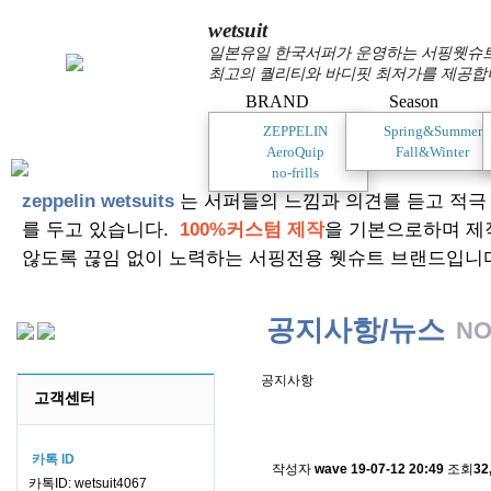
wetsuit
일본유일 한국서퍼가 운영하는 서핑웻슈트 
최고의 퀄리티와 바디핏 최저가를 제공합
BRAND
Season
ZEPPELIN
Spring&Summer
AeroQuip
Fall&Winter
no-frills
zeppelin wetsuits
는 서퍼들의 느낌과 의견를 듣고 적극
를 두고 있습니다.
100%커스텀 제작
을 기본으로하며 제
않도록 끊임 없이 노력하는 서핑전용 웻슈트 브랜드입니
공지사항/뉴스
NO
공지사항
고객센터
스킨소재의 배송에 관한 
카톡 ID
작성자
wave
19-07-12 20:49
조회
32
카톡ID: wetsuit4067