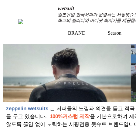
wetsuit
일본유일 한국서퍼가 운영하는 서핑웻슈트 
최고의 퀄리티와 바디핏 최저가를 제공합
BRAND
Season
+
+
zeppelin wetsuits
는 서퍼들의 느낌과 의견를 듣고 적극
를 두고 있습니다.
100%커스텀 제작
을 기본으로하며 제
않도록 끊임 없이 노력하는 서핑전용 웻슈트 브랜드입니