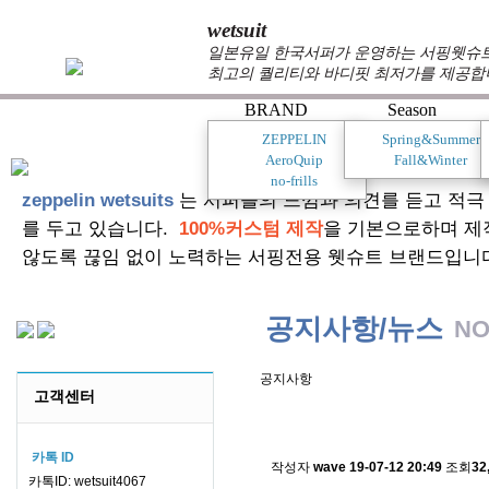
wetsuit
일본유일 한국서퍼가 운영하는 서핑웻슈트 
최고의 퀄리티와 바디핏 최저가를 제공합
BRAND
Season
ZEPPELIN
Spring&Summer
AeroQuip
Fall&Winter
no-frills
zeppelin wetsuits
는 서퍼들의 느낌과 의견를 듣고 적극
를 두고 있습니다.
100%커스텀 제작
을 기본으로하며 제
않도록 끊임 없이 노력하는 서핑전용 웻슈트 브랜드입니
공지사항/뉴스
NO
공지사항
고객센터
스킨소재의 배송에 관한 
카톡 ID
작성자
wave
19-07-12 20:49
조회
32
카톡ID: wetsuit4067