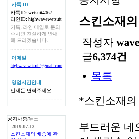
카톡 ID
카톡ID: wetsuit4067
스킨소재의
라인ID: highwavewetsuit
카톡, 라인 메일로 문의
주시면 친절하게 안내
작성자
wav
해 드리겠습니다.
글
6,374건
이메일
highwavewetsuit@gmail.com
목록
영업시간안내
언제든 연락주세요
*스킨소재의
공지사항/뉴스
부드러운 네
2019-07-12
스킨소재의 배송에 관