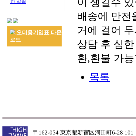
이 생길수 있
한 알림
배송에 만전을
거에 걸어 두
오더용기입표 다운
로드
상담 후 심한
환,환불 가능
목록
〒162-054 東京都新宿区河田町6-28 101