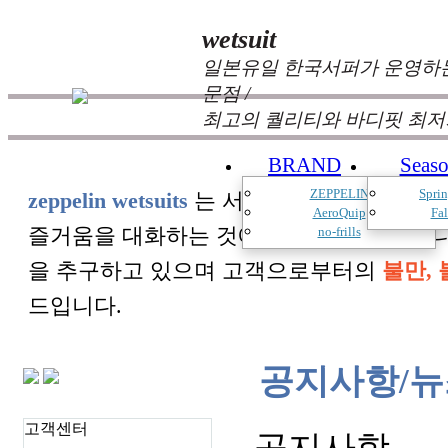
wetsuit
일본유일 한국서퍼가 운영하는
문점 /
최고의 퀄리티와 바디핏 최저
BRAND
Seas
ZEPPELIN
Spri
zeppelin wetsuits
는 서퍼들의 느낌과 의견를
AeroQuip
Fa
즐거움을 대화하는 것에 목표를 두고 있습
no-frills
을 추구하고 있으며 고객으로부터의
불만, 
드입니다.
공지사항/뉴
고객센터
공지사항