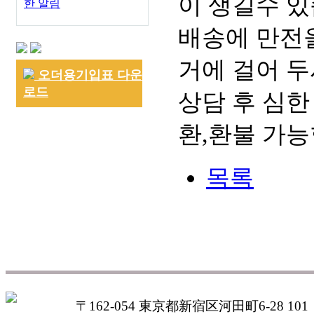
이 생길수 있
한 알림
배송에 만전을
거에 걸어 두
오더용기입표 다운
로드
상담 후 심한
환,환불 가능
목록
〒162-054 東京都新宿区河田町6-28 101