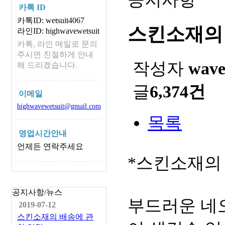
카톡 ID
카톡ID: wetsuit4067
스킨소재의
라인ID: highwavewetsuit
카톡, 라인 메일로 문의
주시면 친절하게 안내
작성자
wav
해 드리겠습니다.
글
6,374건
이메일
highwavewetsuit@gmail.com
목록
영업시간안내
언제든 연락주세요
*스킨소재의
공지사항/뉴스
부드러운 네
2019-07-12
스킨소재의 배송에 관