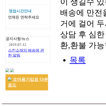
이 생길수 있
배송에 만전을
영업시간안내
언제든 연락주세요
거에 걸어 두
상담 후 심한
공지사항/뉴스
환,환불 가능
2019-07-12
스킨소재의 배송에 관
한 알림
목록
오더용기입표 다운
로드