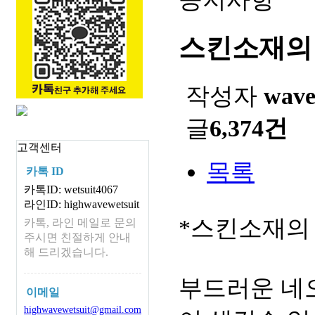
스킨소재의
작성자
wav
글
6,374건
고객센터
목록
카톡 ID
카톡ID: wetsuit4067
라인ID: highwavewetsuit
*스킨소재의
카톡, 라인 메일로 문의
주시면 친절하게 안내
해 드리겠습니다.
부드러운 네
이메일
highwavewetsuit@gmail.com