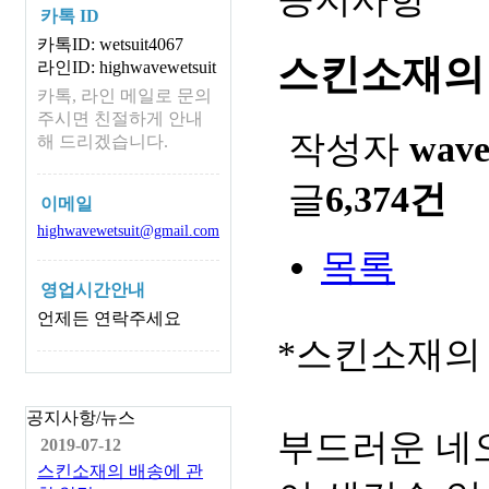
카톡 ID
카톡ID: wetsuit4067
스킨소재의
라인ID: highwavewetsuit
카톡, 라인 메일로 문의
주시면 친절하게 안내
작성자
wav
해 드리겠습니다.
글
6,374건
이메일
highwavewetsuit@gmail.com
목록
영업시간안내
언제든 연락주세요
*스킨소재의
공지사항/뉴스
부드러운 네
2019-07-12
스킨소재의 배송에 관