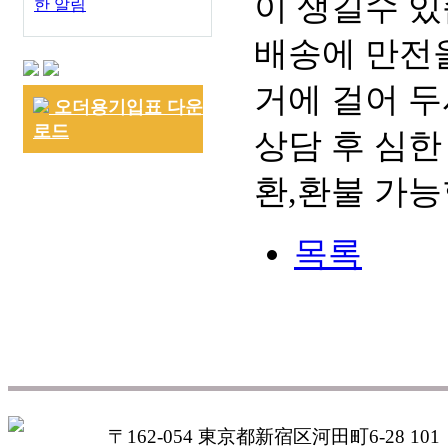
이 생길수 있
한 알림
배송에 만전을
거에 걸어 두
오더용기입표 다운
로드
상담 후 심한
환,환불 가능
목록
〒162-054 東京都新宿区河田町6-28 101