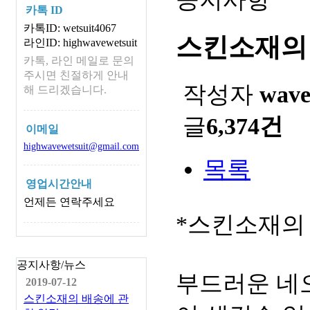
카톡 ID
카톡ID: wetsuit4067
스킨소재의
라인ID: highwavewetsuit
카톡, 라인 메일로 문의
주시면 친절하게 안내
작성자
wav
해 드리겠습니다.
글
6,374건
이메일
highwavewetsuit@gmail.com
목록
영업시간안내
언제든 연락주세요
*스킨소재의
공지사항/뉴스
부드러운 네
2019-07-12
스킨소재의 배송에 관