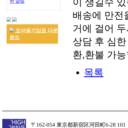
이 생길수 있
한 알림
배송에 만전을
거에 걸어 두
오더용기입표 다운
로드
상담 후 심한
환,환불 가능
목록
〒162-054 東京都新宿区河田町6-28 101