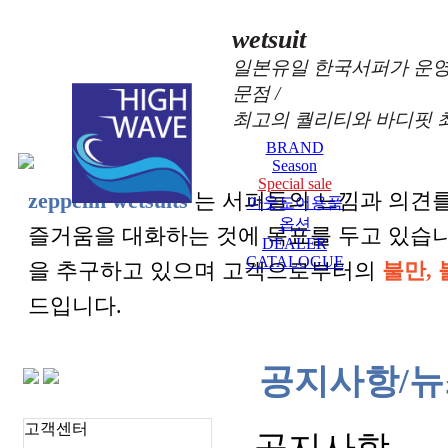
wetsuit
일본유일 한국서퍼가 운영
문점 /
최고의 퀄리티와 바디핏 
BRAND
Season
Special sale
zeppelin wetsuits
는 서퍼들의 느낌과 의견를
아웃도어용품
옵션
즐거움을 대화하는 것에 목표를 두고 있습
DEALER
CATALOGUE
을 추구하고 있으며 고객으로부터의
불만, 
드입니다.
공지사항/뉴
고객센터
공지사항