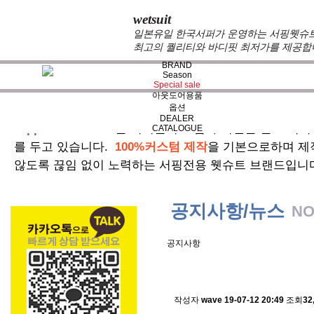
wetsuit
일본유일 한국서퍼가 운영하는 서핑웻슈트 
최고의 퀄리티와 바디핏 최저가를 제공합
BRAND
Season
Special sale
아웃도어용품
옵션
DEALER
zeppelin wetsuits
는 서퍼들의 느낌과 의견를 듣고 적극
CATALOGUE
를 두고 있습니다.
100%커스텀 제작
을 기본으로하며 제
않도록 끊임 없이 노력하는 서핑전용 웻슈트 브랜드입니
공지사항/뉴스
NO
공지사항
스킨소재의 배송에 관한 
작성자
wave
19-07-12 20:49
조회
32