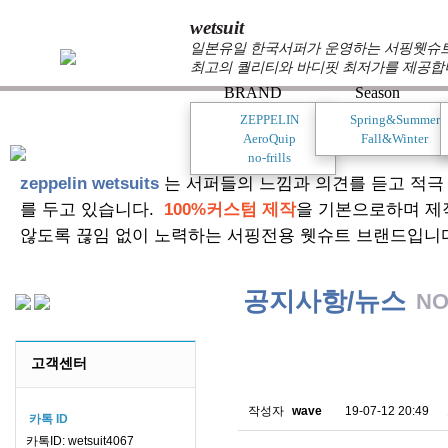
wetsuit
일본유일 한국서퍼가 운영하는 서핑웻슈트 
최고의 퀄리티와 바디핏 최저가를 제공합
BRAND
Season
ZEPPELIN
Spring&Summer
AeroQuip
Fall&Winter
no-frills
zeppelin wetsuits
는 서퍼들의 느낌과 의견를 듣고 적극
를 두고 있습니다.
100%커스텀 제작
을 기본으로하며 제
않도록 끊임 없이 노력하는 서핑전용 웻슈트 브랜드입니
공지사항/뉴스
NO
스킨소재의 배송에 관한 
고객센터
작성자
wave
19-07-12 20:49
카톡 ID
카톡ID: wetsuit4067