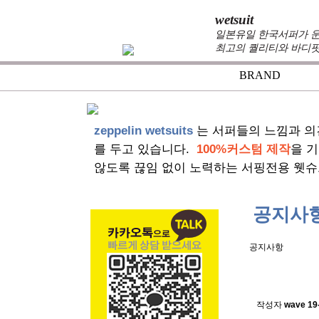
wetsuit
일본유일 한국서퍼가 운
최고의 퀄리티와 바디핏
BRAND
+
zeppelin wetsuits
는 서퍼들의 느낌과 의
를 두고 있습니다.
100%커스텀 제작
을 
않도록 끊임 없이 노력하는 서핑전용 웻슈
공지사
공지사항
스킨소재의
작성자
wave
19