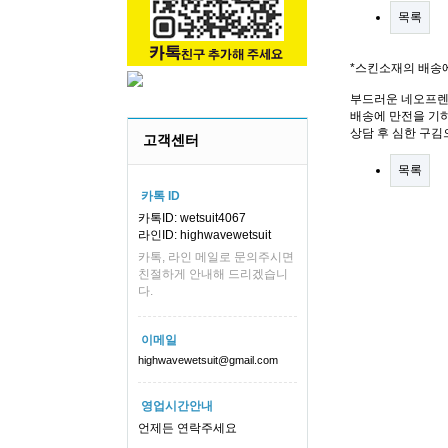
목록
*스킨소재의 배송
부드러운 네오프렌
배송에 만전을 기하
상담 후 심한 구김
고객센터
목록
카톡 ID
카톡ID: wetsuit4067
라인ID: highwavewetsuit
카톡, 라인 메일로 문의주시면
친절하게 안내해 드리겠습니
다.
이메일
highwavewetsuit@gmail.com
영업시간안내
언제든 연락주세요