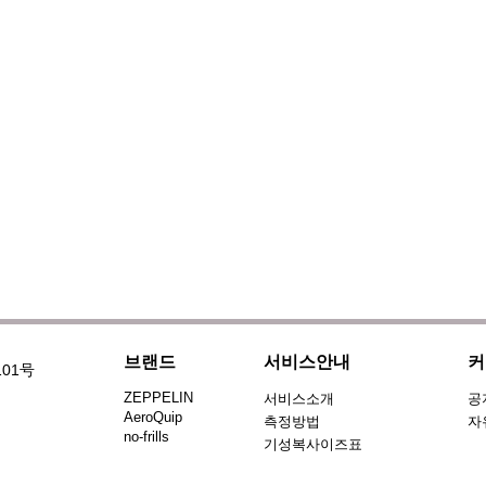
브랜드
서비스안내
커
101号
ZEPPELIN
서비스소개
공
AeroQuip
측정방법
자
no-frills
기성복사이즈표