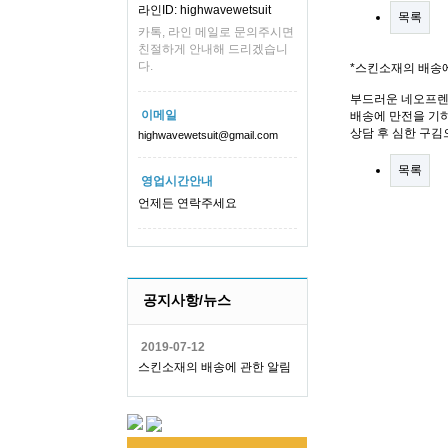
라인ID: highwavewetsuit
목록
카톡, 라인 메일로 문의주시면
친절하게 안내해 드리겠습니
다.
*스킨소재의 배송
부드러운 네오프렌
이메일
배송에 만전을 기하
상담 후 심한 구김
highwavewetsuit@gmail.com
목록
영업시간안내
언제든 연락주세요
공지사항/뉴스
2019-07-12
스킨소재의 배송에 관한 알림