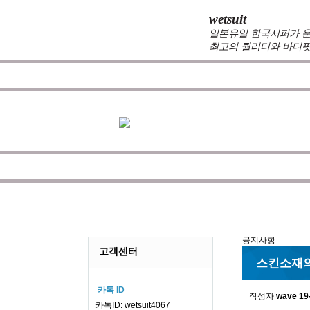
wetsuit
일본유일 한국서퍼가 운
최고의 퀄리티와 바디핏
zeppelin wetsuits
는 서퍼들의 느낌과 의
를 두고 있습니다.
100%커스텀 제작
을 
않도록 끊임 없이 노력하는 서핑전용 웻슈
공지사
공지사항
고객센터
스킨소재의
카톡 ID
작성자
wave
19
카톡ID: wetsuit4067