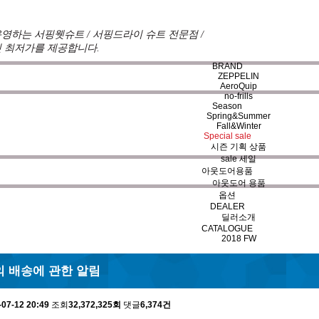
영하는 서핑웻슈트 / 서핑드라이 슈트 전문점 /
 최저가를 제공합니다.
BRAND
ZEPPELIN
AeroQuip
no-frills
Season
Spring&Summer
Fall&Winter
견를 듣고 적극 반영하여 매시즌 진화한 슈트를 개발하여 
Special sale
시즌 기획 상품
기본으로하며 제작의 모든 과정에 완벽함을 추구하고 있으며
sale 세일
트 브랜드입니다.
아웃도어용품
아웃도어 용품
옵션
DEALER
항/뉴스
NOTICE
딜러소개
CATALOGUE
2018 FW
 배송에 관한 알림
-07-12 20:49
조회
32,372,325회
댓글
6,374건