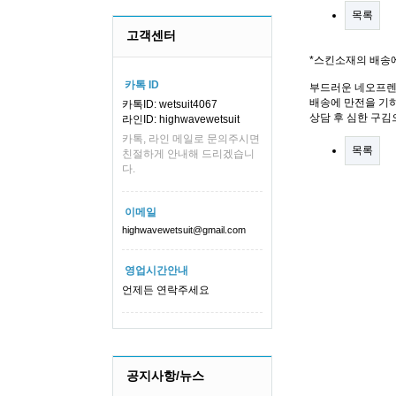
목록
고객센터
*스킨소재의 배송
카톡 ID
부드러운 네오프렌
배송에 만전을 기하
카톡ID: wetsuit4067
상담 후 심한 구김
라인ID: highwavewetsuit
카톡, 라인 메일로 문의주시면
목록
친절하게 안내해 드리겠습니
다.
이메일
highwavewetsuit@gmail.com
영업시간안내
언제든 연락주세요
공지사항/뉴스