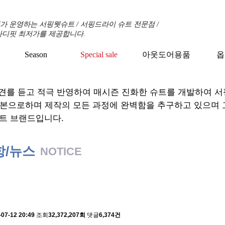
 운영하는 서핑웻슈트 / 서핑드라이 슈트 전문점 /
바디핏 최저가를 제공합니다.
Season
Special sale
아웃도어용품
옵
+
+
+
견를 듣고 적극 반영하여 매시즌 진화한 슈트를 개발하여 
기본으로하며 제작의 모든 과정에 완벽함을 추구하고 있으며
트 브랜드입니다.
항/뉴스
NOTICE
 배송에 관한 알림
-07-12 20:49
조회
32,372,207회
댓글
6,374건