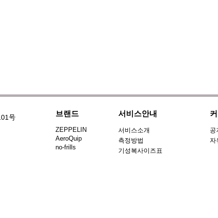
브랜드
서비스안내
커
101号
ZEPPELIN
서비스소개
공
AeroQuip
측정방법
자
no-frills
기성복사이즈표