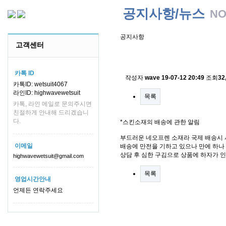
공지사항/뉴스
NO
공지사항
고객센터
스킨소재의 배송에 관한 
카톡 ID
작성자
wave
19-07-12 20:49
조회
32
카톡ID: wetsuit4067
라인ID: highwavewetsuit
목록
카톡, 라인 메일로 문의주시면
친절하게 안내해 드리겠습니
다.
*스킨소재의 배송에 관한 알림
부드러운 네오프렌 소재라 국제 배송시 
이메일
배송에 만전을 기하고 있으나 만에 하나 
상담 후 심한 구김으로 상품에 하자가 
highwavewetsuit@gmail.com
목록
영업시간안내
언제든 연락주세요